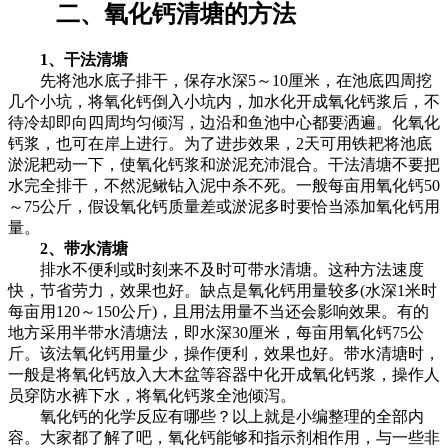
二、氧化钙清塘的方法
1、干法清塘
先将池水底子排干，保存水深5～10厘米，在池底四周挖
几个小坑，将氧化钙倒入小坑内，加水化开成氧化钙浆后，不
待冷却即向四周均匀倾泻，边沿和鱼池中心都要洒遍。化氧化
钙浆，也可在岸上进行。为了进步效果，2天可用铁耙将池底
淤泥耙动一下，使氧化钙浆和淤泥充沛混合。干法清塘不要把
水完全排干，不然泥鳅钻入泥中杀不死。一般每亩用氧化钙50
～75公斤，假设氧化钙质量差或淤泥多时要恰当添加氧化钙用
量。
2、带水清塘
排水不便利或时刻来不及时可带水清塘。这种方法速度
快，节省劳力，效果也好。缺点是氧化钙用量较多(水深1米时
每亩用120～150公斤)，且用法用量不当还会影响效果。有的
地方采用半带水清塘法，即水深30厘米，每亩用氧化钙75公
斤。该法氧化钙用量少，操作便利，效果也好。带水清塘时，
一般是将氧化钙放入大木盆等容器中化开成氧化钙浆，操作人
员穿防水裤下水，将氧化钙浆全池倾泻。
氧化钙的化学反应有哪些？以上就是小编整理的全部内
容。大家都了解了吧，氧化钙能够和指示剂相作用，与一些非